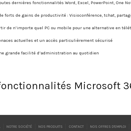
toutes dernières fonctionnalités Word, Excel, PowerPoint, One No
de forts de gains de productivité : Visioconférence, tchat, part
ir de n’importe quel PC ou mobile pour une alternative en télétr
naces actuelles et un accès particulièrement sécurisé
 grande facilité d’administration au quotidien
 fonctionnalités Microsoft 
L
NOTRE SOCIÉTÉ
NOS PRODUITS
CONTACT
NOS OFFRES D'EMPLOI