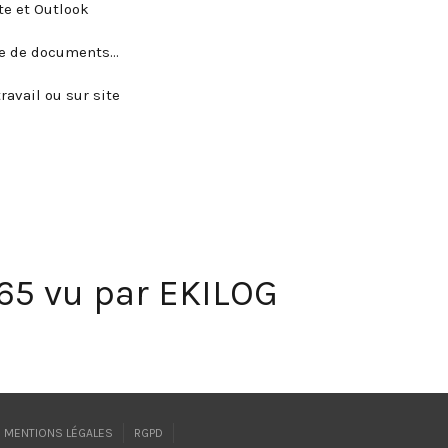
te et Outlook
age de documents…
avail ou sur site
365 vu par EKILOG
MENTIONS LÉGALES
RGPD