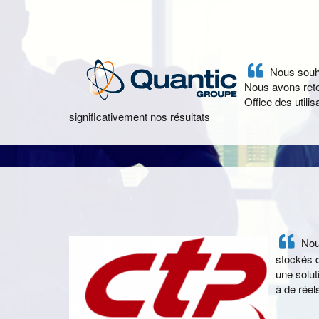
Nous souhai
Nous avons rete
Office des util
significativement nos résultats
Nous
stockés 
une solut
à de réel